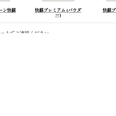
ーン快蘇
快蘇プレミアム (パウダ
快蘇プ
ー)
com
までご連絡ください。
をされたい方のためのシリーズです。誰もが思うこと
なるのは健康です。快蘇コレクションは従来の健康管
したい究極の製品群です。快蘇コレクションの製品に
相乗効果も抜群です。最高品質の材料と最高の技術を
ルグリーンシルク プレミアム
50