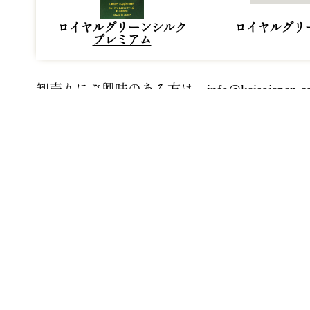
ロイヤルグリーンシルク
ロイヤルグリ
プレミアム
卸売りにご興味のある方は、
info@kaisojapan.
快蘇コレクションはワンランク上の健康管理
進み便利な社会になりましたが、誰もが気に
実した健康生活を送りたい方に是非おすすめ
で、個々の製品の特長がさらに引き出され、
ンを皆様へ届けいたします。
ロイヤ
15袋 | $1