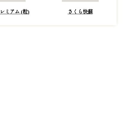
レミアム (粒)
さくら快蘇
は「健康が財産」であること、テクノロジーが
理やサプリメントでは満足できない方、より充
は「快蘇」の有効成分が配合されていますの
駆使し、最高の健康を目指した快蘇コレクショ